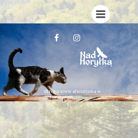
Strona www stworzona w
kreatorze
WebWave.